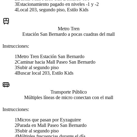
3
Estacionamiento pagado en niveles -1 y -2
4
Local 203, segundo piso, Estilo Kids
Metro Tren
Estación San Bernardo a pocas cuadras del mall
Instrucciones:
1
Metro Tren Estación San Bernardo
2
Caminar hacia Mall Paseo San Bernardo
3
Subir al segundo piso
4
Buscar local 203, Estilo Kids
Transporte Público
Múltiples líneas de micro conectan con el mall
Instrucciones:
1
Micros que pasan por Eyzaguirre
2
Parada en Mall Paseo San Bernardo
3
Subir al segundo piso
4
Múltiples frecuencias durante el día