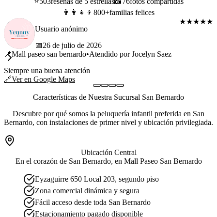
⭐
503
reseñas de 5 estrellas
📸
76
fotos compartidas
👨‍👩‍👧‍👦
800+
familias felices
★
★
★
★
★
Usuario anónimo
📅
26 de julio de 2026
📍
Mall paseo san bernardo
•
Atendido por
Jocelyn Saez
Siempre una buena atención
🔗
Ver en Google Maps
Características de Nuestra Sucursal San Bernardo
Descubre por qué somos la peluquería infantil preferida en San
Bernardo, con instalaciones de primer nivel y ubicación privilegiada.
Ubicación Central
En el corazón de San Bernardo, en Mall Paseo San Bernardo
Eyzaguirre 650 Local 203, segundo piso
Zona comercial dinámica y segura
Fácil acceso desde toda San Bernardo
Estacionamiento pagado disponible