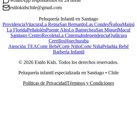
WhatsApp respondemos en 24 horas
estilokidschile@gmail.com
Peluquería Infantil en Santiago
Providencia
Vitacura
La Reina
San Bernardo
Las Condes
Ñuñoa
Maipú
La Florida
Peñalolén
Puente Alto
Lo Barnechea
San Miguel
Macul
Santiago Centro
Recoleta
La Cisterna
Independencia
Quilicura
Cerrillos
Huechuraba
Atención TEA
Corte Bebé
Corte Niño
Corte Niña
Peladita Bebé
Barbería Infantil
©
2026
Estilo Kids. Todos los derechos reservados.
Peluquería infantil especializada en Santiago • Chile
Políticas de Privacidad
Términos y Condiciones