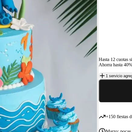
Hasta 12 cuotas si
Ahorra hasta 40%
1
/
15
1 servicio agre
+150 fiestas
d
Marzo:
pocas 