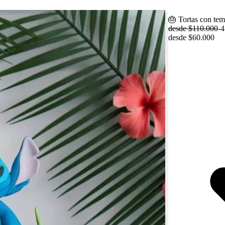
🎂 Tortas con temá
desde
$110.000
-
4
desde
$60.000