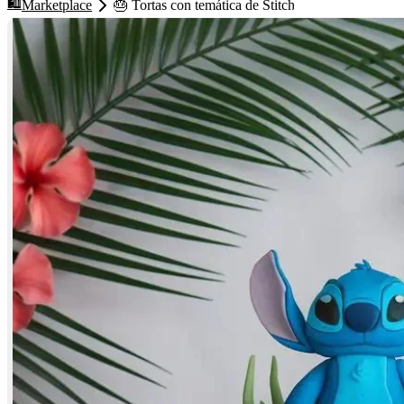
🛍️
Marketplace
🎂 Tortas con temática de Stitch