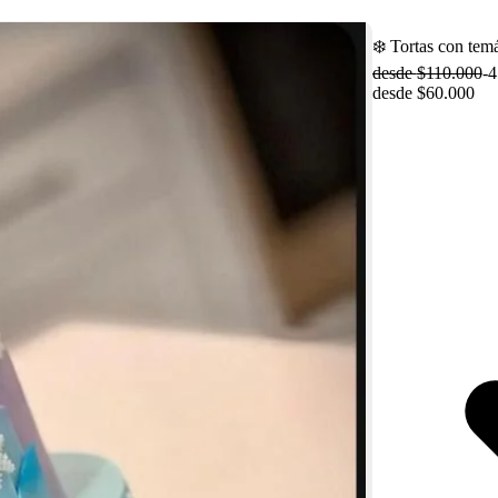
❄️ Tortas con tem
desde
$110.000
-
4
desde
$60.000