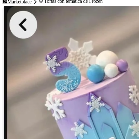
🛍️
❄️ Tortas con temática de Frozen
Marketplace