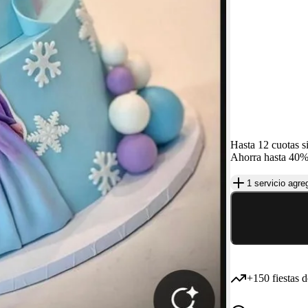
Hasta 12 cuotas si
Ahorra hasta 40%
1
/
14
1 servicio agre
+150 fiestas
d