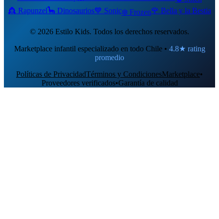
👸 Rapunzel
🦕 Dinosaurios
💙 Sonic
🌹 Bella y la Bestia
❄️ Frozen
©
2026
Estilo Kids. Todos los derechos reservados.
Marketplace infantil especializado en todo Chile •
4.8★ rating
promedio
Políticas de Privacidad
Términos y Condiciones
Marketplace
•
Proveedores verificados
•
Garantía de calidad